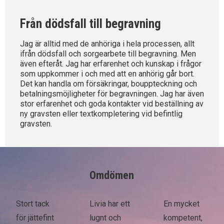
Från dödsfall till begravning
Jag är alltid med de anhöriga i hela processen, allt
ifrån dödsfall och sorgearbete till begravning. Men
även efteråt. Jag har erfarenhet och kunskap i frågor
som uppkommer i och med att en anhörig går bort.
Det kan handla om försäkringar, bouppteckning och
betalningsmöjligheter för begravningen. Jag har även
stor erfarenhet och goda kontakter vid beställning av
ny gravsten eller textkompletering vid befintlig
gravsten.
Omdömen
Stort tack
Livia har ett
En mycket
för jättefint
lugnt och
kompetent,