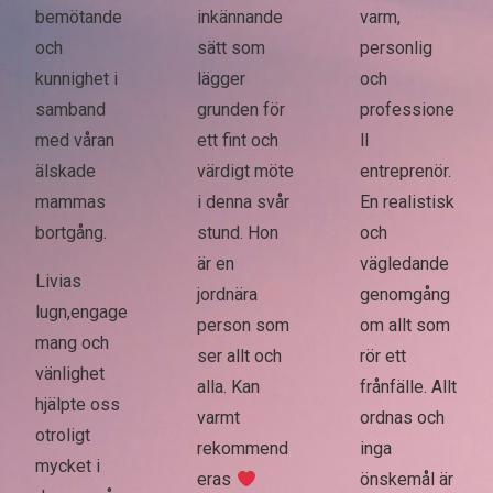
bemötande
inkännande
varm,
och
sätt som
personlig
kunnighet i
lägger
och
samband
grunden för
professione
med våran
ett fint och
ll
älskade
värdigt möte
entreprenör.
mammas
i denna svår
En realistisk
bortgång.
stund. Hon
och
är en
vägledande
Livias
jordnära
genomgång
lugn,engage
person som
om allt som
mang och
ser allt och
rör ett
vänlighet
alla. Kan
frånfälle. Allt
hjälpte oss
varmt
ordnas och
otroligt
rekommend
inga
mycket i
eras
önskemål är