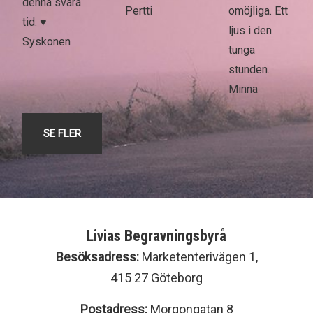
denna svåra
Pertti
omöjliga. Ett
tid. ♥️
ljus i den
Syskonen
tunga
stunden.
Minna
SE FLER
Livias Begravningsbyrå
Besöksadress:
Marketenterivägen 1,
415 27 Göteborg
Postadress:
Morgongatan 8